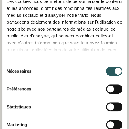
paysages inondés de soleil du littoral minorquin.
Les cookies nous permettent de personnaliser le contenu
Montez à bord de notre barque traditionnelle et
et les annonces, d'offrir des fonctionnalités relatives aux
partez à la découverte des falaises escarpées et
médias sociaux et d'analyser notre trafic. Nous
de la faune locale, avant de jeter l’ancre dans
partageons également des informations sur l'utilisation de
une crique aux eaux turquoises. Encas et
notre site avec nos partenaires de médias sociaux, de
rafraîchissements compris.
publicité et d'analyse, qui peuvent combiner celles-ci
avec d'autres informations que vous leur avez fournies
ou qu'ils ont collectées lors de votre utilisation de leurs
services.
Sélection
Nécessaires
du
consentement
Préférences
Statistiques
Marketing
VIRÉE EN PADDLE