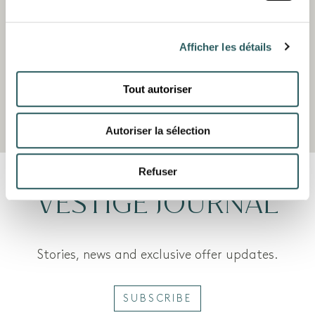
Changez de perspective ! Baies superbes,
criques reculées, calme absolu et eaux
Afficher les détails
cristallines sont au menu de nos excursions en
paddle. La présence de notre instructeur expert
garantit en outre aux novices de s’amuser et de
Tout autoriser
prendre confiance en un rien de temps.
Autoriser la sélection
Refuser
VESTIGE JOURNAL
Stories, news and exclusive offer updates.
SUBSCRIBE