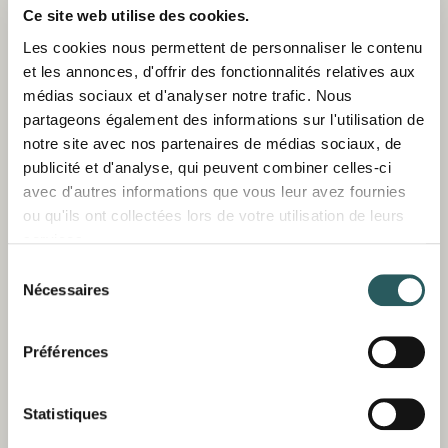
Ce site web utilise des cookies.
Les cookies nous permettent de personnaliser le contenu
et les annonces, d'offrir des fonctionnalités relatives aux
médias sociaux et d'analyser notre trafic. Nous
partageons également des informations sur l'utilisation de
notre site avec nos partenaires de médias sociaux, de
publicité et d'analyse, qui peuvent combiner celles-ci
avec d'autres informations que vous leur avez fournies
ou qu'ils ont collectées lors de votre utilisation de leurs
services.
Sélection
Nécessaires
du
SON ERMITÀ & BINIDUFÀ - MENORCA
consentement
DÉCOUVRIR
RÉSERVER
Préférences
Statistiques
DOMAINES