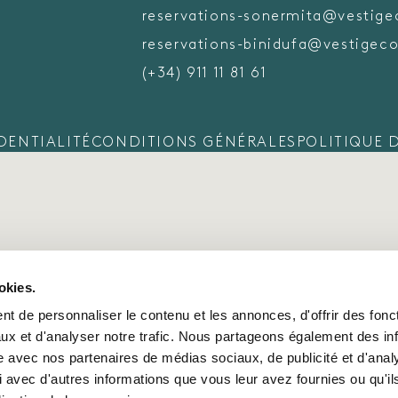
reservations-sonermita@vestige
reservations-binidufa@vestigeco
(+34) 911 11 81 61
DENTIALITÉ
CONDITIONS GÉNÉRALES
POLITIQUE 
okies.
t de personnaliser le contenu et les annonces, d'offrir des fonct
ux et d'analyser notre trafic. Nous partageons également des in
site avec nos partenaires de médias sociaux, de publicité et d'anal
 avec d'autres informations que vous leur avez fournies ou qu'il