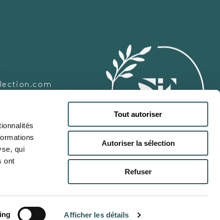
A
lection.com
Tout autoriser
ionnalités
formations
Autoriser la sélection
yse, qui
collection.com
s ont
Refuser
llection.com
ing
Afficher les détails