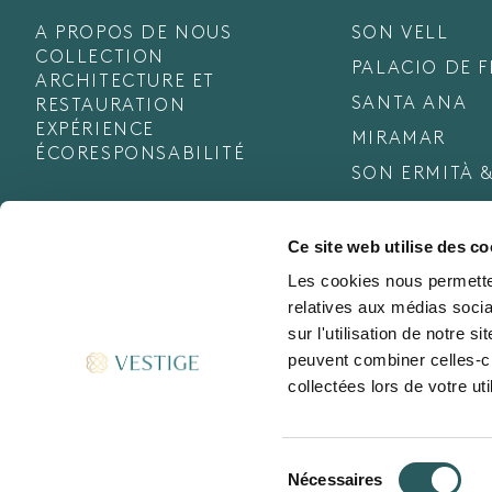
A PROPOS DE NOUS
SON VELL
COLLECTION
PALACIO DE 
ARCHITECTURE ET
SANTA ANA
RESTAURATION
EXPÉRIENCE
MIRAMAR
ÉCORESPONSABILITÉ
SON ERMITÀ &
Ce site web utilise des co
Les cookies nous permetten
relatives aux médias socia
sur l'utilisation de notre 
peuvent combiner celles-ci
collectées lors de votre uti
Sélection
Nécessaires