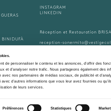
INSTAGRAM
LINKEDIN
FIGUERAS
Réception et Restauration BRIS
 BINIDUFÀ
reception-sonermita@vestigecol
(+34) 971 18 84 24
okies.
t de personnaliser le contenu et les annonces, d'offrir des fonct
ux et d'analyser notre trafic. Nous partageons également des in
Réservations
site avec nos partenaires de médias sociaux, de publicité et d'anal
reservations-sonermita@vestige
 avec d'autres informations que vous leur avez fournies ou qu'il
lisation de leurs services.
reservations-binidufa@vestigeco
(+34) 911 11 81 61
Préférences
Statistiques
Market