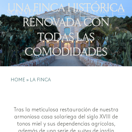
UNA FINCA HISTÓRICA
RESERVAR
ES
RENOVADA CON
TODAS LAS
COMODIDADES
HOME
»
LA FINCA
Tras la meticulosa restauración de nuestra
armoniosa casa solariega del siglo XVIII de
tonos miel y sus dependencias agrícolas,
además de una serie de
suites
de jardín