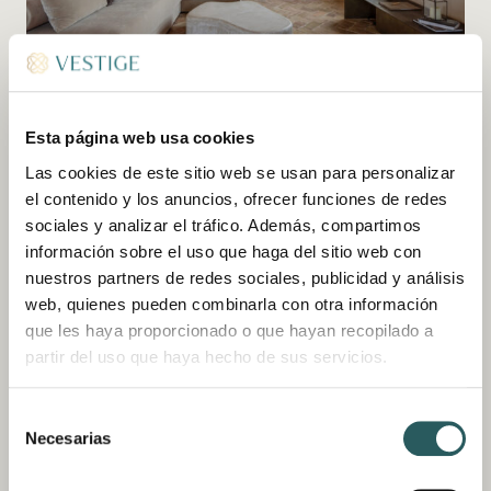
TWO BEDROOM SUITE
2 HUÉSPEDES | 118 M2
Esta página web usa cookies
Las cookies de este sitio web se usan para personalizar
El marés (arenisca) original de Menorca y las
el contenido y los anuncios, ofrecer funciones de redes
antiguas vigas de madera crean un ambiente
sociales y analizar el tráfico. Además, compartimos
armonioso en esta gran suite de 118 m2, situada
información sobre el uso que haga del sitio web con
en el edificio principal.
nuestros partners de redes sociales, publicidad y análisis
web, quienes pueden combinarla con otra información
DESCUBRIR
RESERVAR
que les haya proporcionado o que hayan recopilado a
partir del uso que haya hecho de sus servicios.
Selección
Necesarias
de
consentimiento