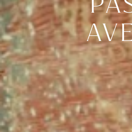
PA
AV