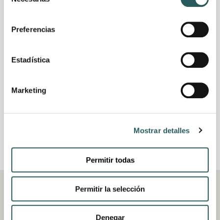
de
consentimiento
Preferencias
Estadística
Marketing
Mostrar detalles
MENÚ FESTIVO VESTIGE PARA DISFRUTAR
EN CASA
Permitir todas
Permitir la selección
VIEW ALL
SIN CATEGORIZAR
RESTAURACIÓN
MENORCA
ASTURIAS
MALLORCA
MADRID
NAMIBIA
Denegar