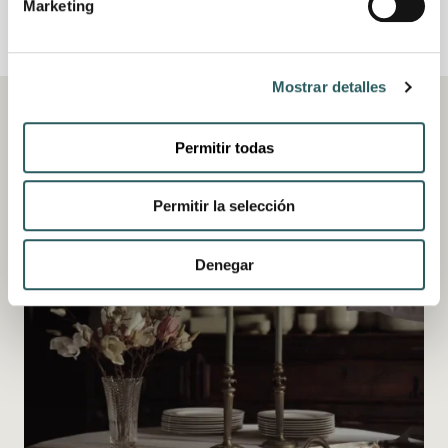
Marketing
MENÚ FESTIVO VESTIGE PARA DISFRUTAR
EN CASA
Mostrar detalles
VIEW ALL
SIN CATEGORIZAR
RESTAURACIÓN
MENORCA
ASTURIAS
MALLORCA
MADRID
NAMIBIA
Permitir todas
MENORCA
Permitir la selección
Denegar