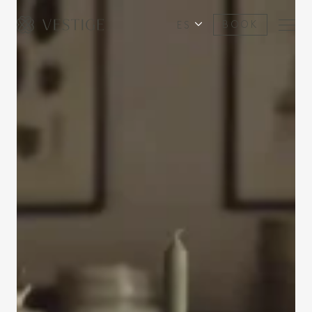
ES
BOOK