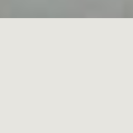
MENORCA
ASTURIAS
07.11.2023
Las tradiciones festivas españolas combinan
celebraciones religiosas y profanas, todas ellas
impregnadas de historia y cultura. Se viven con
alegría en todo el país desde mediados de
diciembre hasta la noche de Reyes, a principios
de enero.
Aunque son muchas las tradiciones que se
practican en España, cada región suele tener