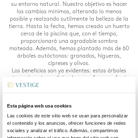
su entorno natural. Nuestro objetivo es hacer
los cambios mínimos, alterando lo menos
posible y realzando sutilmente la belleza de la
tierra. Hasta la fecha, hemos creado un huerto
cerca de la piscina que, con el tiempo,
proporcionará una agradable sombra
moteada. Además, hemos plantado más de 60
árboles autóctonos: granados, higueras,
cipreses y olivos.
Los beneficios son ya evidentes: estos árboles
atraen insectos polinizadores y ofrecen refugio
y alimento a la fauna local, mientras que los
nutrientes regeneradores del suelo fomentan el
crecimiento. En las cercanías de la finca, hemos
Esta página web usa cookies
optado por el bambú para el área de la
terraza, un material natural que resiste las
Las cookies de este sitio web se usan para personalizar
inclemencias del tiempo. Aunque nos centramos
el contenido y los anuncios, ofrecer funciones de redes
en el entorno inmediato del edificio, nuestro
sociales y analizar el tráfico. Además, compartimos
objetivo más amplio es integrar la propiedad en
información sobre el uso que haga del sitio web con