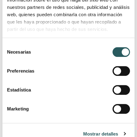
su entorno natural, creando una simbiosis con
nuestros partners de redes sociales, publicidad y análisis
la naturaleza.
web, quienes pueden combinarla con otra información
que les haya proporcionado o que hayan recopilado a
partir del uso que haya hecho de sus servicios.
Selección
Necesarias
de
consentimiento
Preferencias
Estadística
Marketing
Mostrar detalles