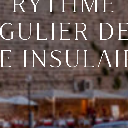
RYTHME
GULIER D
IE INSULAI