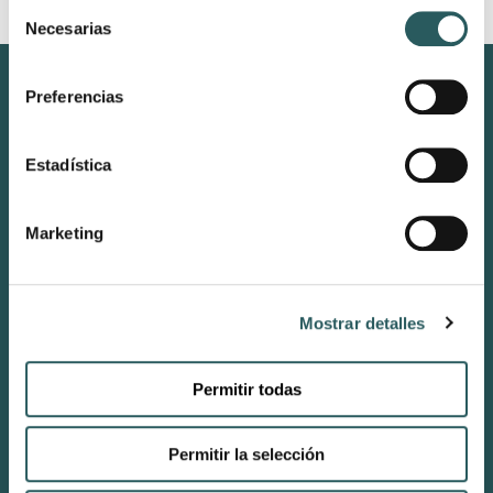
Selección
Necesarias
de
consentimiento
Preferencias
Estadística
Marketing
CONECTA
INSTAGRAM
Mostrar detalles
LINKEDIN
Recepción & Restaurante BRISA
Permitir todas
reception-sonermita@vestigecollection.com
(+34) 971 18 84 24
Permitir la selección
Reservas