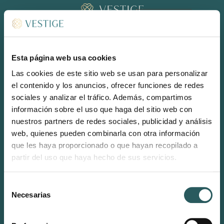
RESERVAR
ES
Esta página web usa cookies
Las cookies de este sitio web se usan para personalizar
el contenido y los anuncios, ofrecer funciones de redes
sociales y analizar el tráfico. Además, compartimos
CONECTA
información sobre el uso que haga del sitio web con
INSTAGRAM
nuestros partners de redes sociales, publicidad y análisis
LINKEDIN
web, quienes pueden combinarla con otra información
que les haya proporcionado o que hayan recopilado a
Recepción & Restaurante BRISA
partir del uso que haya hecho de sus servicios.
reception-sonermita@vestigecollection.com
(+34) 971 18 84 24
Selección
Necesarias
Reservas
de
reservations-sonermita@vestigecollection.com
consentimiento
reservations-binidufa@vestigecollection.com