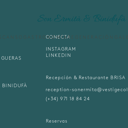
CONECTA
SCANSO
GASTRONOMÍA
REGENERACIÓN
GAL
INSTAGRAM
LINKEDIN
FIGUERAS
Recepción & Restaurante BRISA
 BINIDUFÀ
reception-sonermita@vestigecol
(+34) 971 18 84 24
Reservas