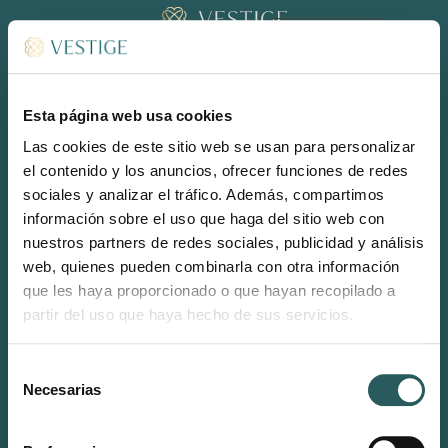
RESERVAR
ES
Esta página web usa cookies
Las cookies de este sitio web se usan para personalizar
el contenido y los anuncios, ofrecer funciones de redes
sociales y analizar el tráfico. Además, compartimos
CONECTA
información sobre el uso que haga del sitio web con
INSTAGRAM
nuestros partners de redes sociales, publicidad y análisis
LINKEDIN
web, quienes pueden combinarla con otra información
que les haya proporcionado o que hayan recopilado a
Recepción & Restaurante BRISA
partir del uso que haya hecho de sus servicios.
reception-sonermita@vestigecollection.com
(+34) 971 18 84 24
Selección
Necesarias
Reservas
de
reservations-sonermita@vestigecollection.com
consentimiento
reservations-binidufa@vestigecollection.com