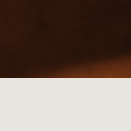
MENORCA
27.05.2025
Deléitese con los sabores en el