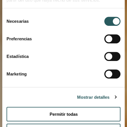
partir del uso que haya hecho de sus servicios.
BLOG VESTIGE
Selección
Necesarias
RESTAURANTE
de
consentimiento
VERMELL & BAR
Preferencias
SON VELL
Estadística
Marketing
Mostrar detalles
Permitir todas