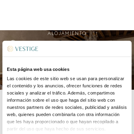
ALOJAMIENTO
Elegantes habitaciones y suites
Esta página web usa cookies
Las cookies de este sitio web se usan para personalizar
DESCUBRIR MÁS
el contenido y los anuncios, ofrecer funciones de redes
sociales y analizar el tráfico. Además, compartimos
información sobre el uso que haga del sitio web con
nuestros partners de redes sociales, publicidad y análisis
web, quienes pueden combinarla con otra información
Distribuidos en dos plantas, cada alojamiento
que les haya proporcionado o que hayan recopilado a
lleva el nombre de un personaje histórico de la
partir del uso que haya hecho de sus servicios.
realeza asturiana. Todas las habitaciones